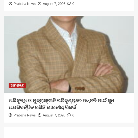
Prabaha News
August 7, 2026
0
ଆମରାଜ୍ୟ
ଅଭିବୃଦ୍ଧି ଓ ମୁଦ୍ରାସ୍ଫୀତି ପରିଦୃଶ୍ୟରେ ଉନ୍ନତି ପାଇଁ ସୁଧ
ଅପରିବର୍ତ୍ତିତ ରଖିଛି ଭାରତୀୟ ରିଜର୍ଭ
Prabaha News
August 7, 2026
0