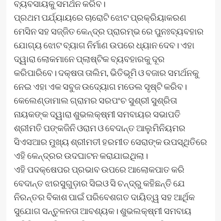
ବ୍ୟବସାୟକୁ ସମର୍ଥନ କରିବ।
ପ୍ରଥମ ପର୍ଯ୍ୟାୟରେ ଚାରୋଟି ଝୋଟ ପ୍ରକ୍ରିୟାକରଣ
ମେସିନ ସହ ସଜ୍ଜିତ କେନ୍ଦ୍ର ପ୍ରାରମ୍ଭ ରେ ପୁନଃବ୍ୟବହାର
ଯୋଗ୍ୟ ଝୋଟ ବ୍ୟାଗ ନିର୍ମାଣ ଉପରେ ଧ୍ୟାନ ଦେବ। ଏହା
ଦ୍ୱାରା ଲୋକମାନେ ପ୍ଲାଷ୍ଟିକ ବ୍ୟବହାରକୁ ଦୂର
କରିପାରିବେ। ଦକ୍ଷତା ତାଲିମ, ଭିତିଭୂମି ଓ ବଜାର ସମର୍ଥନକୁ
ନେଇ ଏହା ଏକ ସବୁଜ ଉଦ୍ୟୋଗ ମଡେଲ ସୃଷ୍ଟି କରିବ।
କେଲେଣ୍ଡାମାଲ ଗ୍ରାମର ସରପଂଚ ସୁଶ୍ରୀ ସୁଶ୍ରିତା
ନାୟକଙ୍କ ଦ୍ୱାରା ଶୁଭଲକ୍ଷ୍ମୀ ସମବାୟର ସଭାପତି
ଶ୍ରୀମତି ପଙ୍କଜିନି ଓରାମ ଓ ବେଦାନ୍ତ ଆଲୁମିନିୟମର
ସିଏସଆର ମୁଖ୍ୟ ଶ୍ରୀମତୀ ହରମୀତ ସେରାଙ୍କ ଉପସ୍ଥିତିରେ
ଏହି କେନ୍ଦ୍ରର ଉଦଘାଟନ କରାଯାଇଥିଲା।
ଏହି ପଦକ୍ଷେପର ପ୍ରଭାବ ଉପରେ ଆଲୋକପାତ କରି
ବେଦାନ୍ତ ଝାରସୁଗୁଡ଼ାର ସିଇଓ ସି ଚନ୍ଦ୍ରୁ କହିଛନ୍ତି ଯେ
ନିରନ୍ତର ବିକାଶ ପାଇଁ ପରିବେଶଗତ ଦାୟିତ୍ୱ ସହ ଆର୍ଥିକ
ସୁଯୋଗ ସନ୍ତୁଳନତା ଆବଶ୍ୟକ। ଶୁଭଲକ୍ଷ୍ମୀ ସମବାୟ