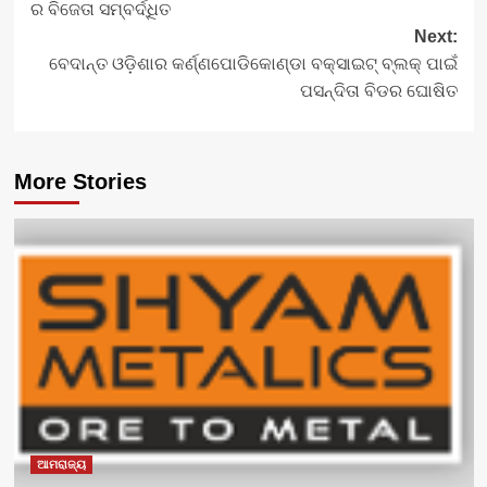
ର ବିଜେତା ସମ୍ବର୍ଦ୍ଧିତ
Next:
ବେଦାନ୍ତ ଓଡ଼ିଶାର କର୍ଣ୍ଣପୋଡିକୋଣ୍ଡା ବକ୍ସାଇଟ୍ ବ୍ଲକ୍ ପାଇଁ
ପସନ୍ଦିତା ବିଡର ଘୋଷିତ
More Stories
ଆମରାଜ୍ୟ