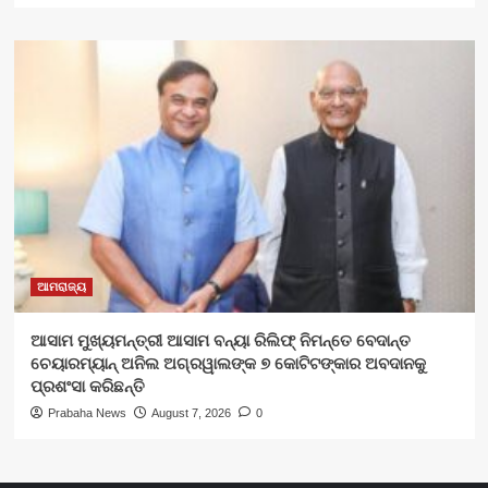
ଆମରାଜ୍ୟ
ଆସାମ ମୁଖ୍ୟମନ୍ତ୍ରୀ ଆସାମ ବନ୍ୟା ରିଲିଫ୍ ନିମନ୍ତେ ବେଦାନ୍ତ
ଚେୟାରମ୍ୟାନ୍ ଅନିଲ ଅଗ୍ରୱାଲଙ୍କ ୭ କୋଟିଟଙ୍କାର ଅବଦାନକୁ
ପ୍ରଶଂସା କରିଛନ୍ତି
Prabaha News
August 7, 2026
0