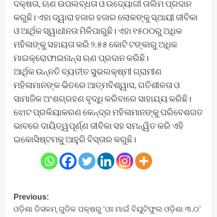
ଦକ୍ଷତା, ଋଣ ଉପଲବ୍ଧତା ଓ ଉଦ୍ୟୋଗୀ ତାଲିମ ପ୍ରଦାନ
କରୁଛି। ଏହା ଦ୍ୱାରା ହଜାର ହଜାର ଲୋକଙ୍କୁ ସ୍ଥାୟୀ ଜୀବିକା
ଓ ଆର୍ଥିକ ସ୍ୱାଧୀନତା ମିଳିପାରୁଛି। ଏହା ୧୫୦୦ରୁ ଅଧିକ
ମହିଳାଙ୍କୁ ସହାୟତା କରି ୨.୫୫ କୋଟି ଟଙ୍କାରୁ ଅଧିକ
ମାଇକ୍ରୋଫାଇନାନ୍ସ ଋଣ ପ୍ରଦାନ କରିଛି।
ଆର୍ଥିକ ଉନ୍ନତି ବ୍ୟତୀତ ସୁଭଲକ୍ଷ୍ମୀ ଗ୍ରାମୀଣ
ମହିଳାମାନଙ୍କ ଭିତରେ ଆତ୍ମବିଶ୍ୱାସ, ଗତିଶୀଳତା ଓ
ସାମାଜିକ ଅଂଶଗ୍ରହଣ ବୃଦ୍ଧି କରିବାରେ ସାହାଯ୍ୟ କରିଛି।
ଝୋଟ ପ୍ରକିୟାକରଣ କେନ୍ଦ୍ର ମହିଳାମାନଙ୍କୁ ପରିବେଶଗତ
ଭାବରେ ଦାୟିତ୍ୱପୂର୍ଣ୍ଣ ଜୀବିକା ସହ ସମନ୍ୱିତ କରି ଏହି
ଇକୋସିଷ୍ଟମକୁ ଆହୁରି ବିସ୍ତାର କରୁଛି।
Post
Previous:
ଓଡ଼ିଶା ଡିସକମ୍ ଗୁଡିକ ପକ୍ଷରୁ ‘ଓଃ ମାଇଁ ବିୟୁଟିଫୁଲ ଓଡ଼ିଶା ୩.୦’
navigation