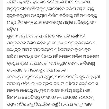
ସମିତି ସହ ଏହି ସହଭାଗିତା ଜରୀଆରେ ଆମେ ପରିବେଶ
ଅନୁକୂଳ ଜୀବନଶୈଳୀକୁ ପ୍ରୋତ୍ସାହିତ କରିବା ସହ ଆୟକୁ
ସୁଦୃଢ କରୁଥିବା ଉଦ୍ୟୋଗ ନିର୍ମାଣ କରିବାକୁ ମହିଳାମାନଙ୍କୁ
ଉତ୍ସାହିତ କରୁଛୁ ଯାହା ସେମାନଙ୍କ ଆର୍ଥିକ ଅଭିବୃଦ୍ଧି ସହ
ଜଡ଼ିତ।
ଶୁଭଲକ୍ଷ୍ମୀ ସମବାୟ ସମିତର ସଭାପତି ଶ୍ରୀମତୀ
ପଙ୍କଜିନିର ଓରାମ କହିଛନ୍ତି ଯେ ଝୋଟ ପ୍ରକ୍ରିୟାକରଣ
କେନ୍ଦ୍ର ଆମ ସଂପ୍ରଦାୟରେ ମହିଳାମାନଙ୍କୁ ସଶକ୍ତ
କରିବ। ବେଦାନ୍ତ ସମର୍ଥନରେ ମହିଳମାନେ ତାଲିମ ଓ ଦକ୍ଷତା
ବୃଦ୍ଧିର ସୁଯୋଗ ପାଇବେ। ଏହା ଦ୍ୱାରା ସେମାନେ ନିଜସ୍ୱ
ଉଦ୍ୟୋଗ ଚଳାଇବାକୁ ସକ୍ଷମ ହେବେ।
ବେଦାନ୍ତ ଆଲୁମିନିୟମ ଦ୍ୱାରା ବାପକ ସମର୍ଥିତ ସୁଭଲକ୍ଷ୍ମୀ
ସମବାୟ ଓଡ଼ିଶାର ଏକ ପ୍ରଭାବଶାଳୀ ମହିଳା ସଶକ୍ତିକରଣ
ମଡେଲ ମଧ୍ୟରୁ ଅନ୍ୟତମ ଭାବେ କାର୍ଯ୍ୟ କରୁଛି। ଏହା
ଜିଲ୍ଲାର ୪୪୦ଟି ସ୍ୱୟଂ ସହାୟକ ଗୋଷ୍ଠୀର ୫୦୦୦ରୁ
ଅଧିକ ମହିଳାଙ୍କୁ ନିୟୋଜିତ କରୁଛି। ସେମାନଙ୍କୁ ବଜାର