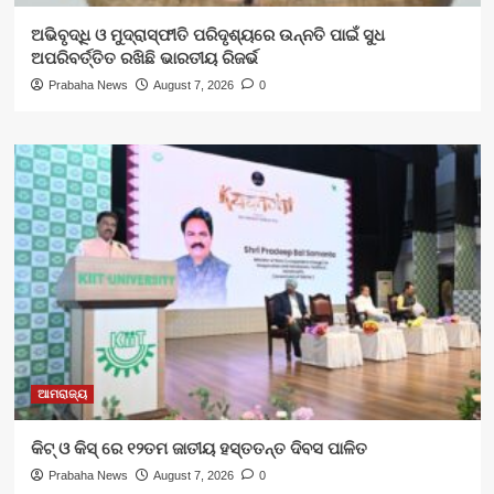
ଅଭିବୃଦ୍ଧି ଓ ମୁଦ୍ରାସ୍ଫୀତି ପରିଦୃଶ୍ୟରେ ଉନ୍ନତି ପାଇଁ ସୁଧ
ଅପରିବର୍ତ୍ତିତ ରଖିଛି ଭାରତୀୟ ରିଜର୍ଭ
Prabaha News
August 7, 2026
0
ଆମରାଜ୍ୟ
କିଟ୍‍ ଓ କିସ୍‍ ରେ ୧୨ତମ ଜାତୀୟ ହସ୍ତତନ୍ତ ଦିବସ ପାଳିତ
Prabaha News
August 7, 2026
0