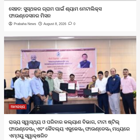
ସେହତ: ସୁସ୍ଥକର ଗ୍ରାମ ପାଇଁ ଶ୍ୟାମ ମେଟାଲିକ୍ସ
ଫାଉଣ୍ଡେସନର ମିସନ
Prabaha News
August 8, 2026
0
ଆମରାଜ୍ୟ
ରାଜ୍ୟ ସ୍ୱାସ୍ଥ୍ୟ ଓ ପରିବାର କଲ୍ୟାଣ ବିଭାଗ, ଟାଟା ଷ୍ଟିଲ୍
ଫାଉଣ୍ଡେସନ୍ ଏବଂ କୈବଲ୍ୟ ଏଜୁକେସନ୍ ଫାଉଣ୍ଡେସନ୍ ମଧ୍ୟରେ
ଏମ୍‌ଓୟୁ ସ୍ୱାକ୍ଷରିତ