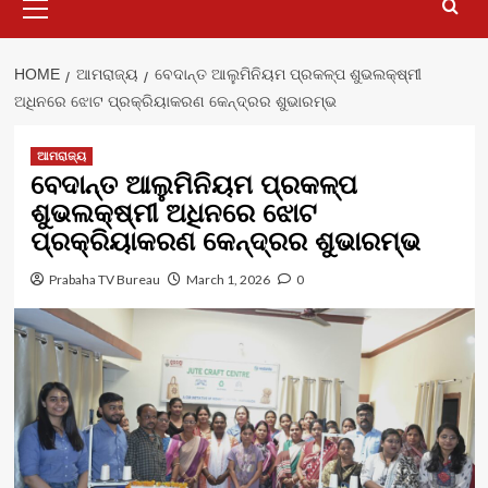
Menu
HOME
ଆମରାଜ୍ୟ
ବେଦାନ୍ତ ଆଲୁମିନିୟମ ପ୍ରକଳ୍ପ ଶୁଭଲକ୍ଷ୍ମୀ
ଅଧିନରେ ଝୋଟ ପ୍ରକ୍ରିୟାକରଣ କେନ୍ଦ୍ରର ଶୁଭାରମ୍ଭ
ଆମରାଜ୍ୟ
ବେଦାନ୍ତ ଆଲୁମିନିୟମ ପ୍ରକଳ୍ପ
ଶୁଭଲକ୍ଷ୍ମୀ ଅଧିନରେ ଝୋଟ
ପ୍ରକ୍ରିୟାକରଣ କେନ୍ଦ୍ରର ଶୁଭାରମ୍ଭ
Prabaha TV Bureau
March 1, 2026
0