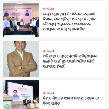
ଆମରାଜ୍ୟ
ରାଜ୍ୟ ସ୍ୱାସ୍ଥ୍ୟ ଓ ପରିବାର କଲ୍ୟାଣ
ବିଭାଗ, ଟାଟା ଷ୍ଟିଲ୍ ଫାଉଣ୍ଡେସନ୍ ଏବଂ
କୈବଲ୍ୟ ଏଜୁକେସନ୍ ଫାଉଣ୍ଡେସନ୍
ମଧ୍ୟରେ ଏମ୍‌ଓୟୁ ସ୍ୱାକ୍ଷରିତ
ଆମରାଜ୍ୟ
ଅଭିବୃଦ୍ଧି ଓ ମୁଦ୍ରାସ୍ଫୀତି ପରିଦୃଶ୍ୟରେ
ଉନ୍ନତି ପାଇଁ ସୁଧ ଅପରିବର୍ତ୍ତିତ ରଖିଛି
ଭାରତୀୟ ରିଜର୍ଭ
ଆମରାଜ୍ୟ
କିଟ୍‍ ଓ କିସ୍‍ ରେ ୧୨ତମ ଜାତୀୟ ହସ୍ତତନ୍ତ
ଦିବସ ପାଳିତ