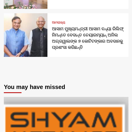
ଆମରାଜ୍ୟ
ଆସାମ ମୁଖ୍ୟମନ୍ତ୍ରୀ ଆସାମ ବନ୍ୟା ରିଲିଫ୍
ନିମନ୍ତେ ବେଦାନ୍ତ ଚେୟାରମ୍ୟାନ୍ ଅନିଲ
ଅଗ୍ରୱାଲଙ୍କ ୭ କୋଟିଟଙ୍କାର ଅବଦାନକୁ
ପ୍ରଶଂସା କରିଛନ୍ତି
You may have missed