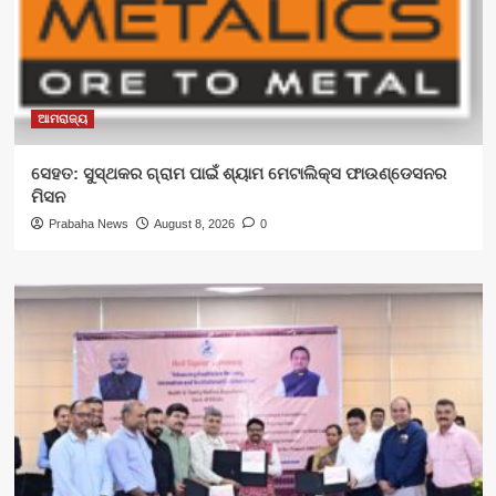
ଆମରାଜ୍ୟ
ସେହତ: ସୁସ୍ଥକର ଗ୍ରାମ ପାଇଁ ଶ୍ୟାମ ମେଟାଲିକ୍ସ ଫାଉଣ୍ଡେସନର
ମିସନ
Prabaha News
August 8, 2026
0