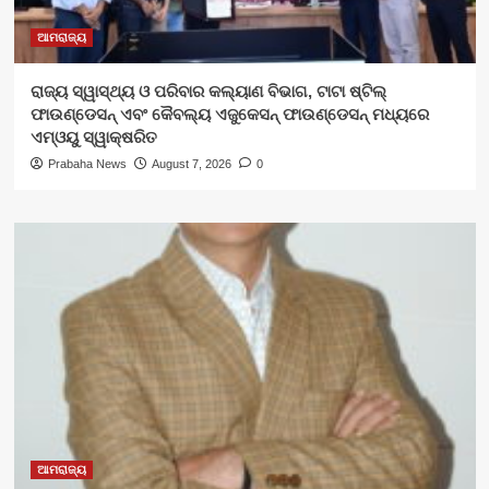
ଆମରାଜ୍ୟ
ରାଜ୍ୟ ସ୍ୱାସ୍ଥ୍ୟ ଓ ପରିବାର କଲ୍ୟାଣ ବିଭାଗ, ଟାଟା ଷ୍ଟିଲ୍
ଫାଉଣ୍ଡେସନ୍ ଏବଂ କୈବଲ୍ୟ ଏଜୁକେସନ୍ ଫାଉଣ୍ଡେସନ୍ ମଧ୍ୟରେ
ଏମ୍‌ଓୟୁ ସ୍ୱାକ୍ଷରିତ
Prabaha News
August 7, 2026
0
ଆମରାଜ୍ୟ