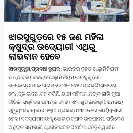
ଝାରସୁଗୁଡ଼ରେ ୧୫ ଜଣ ମହିଳା
କ୍ଷୁଦ୍ର ଉଦ୍ୟୋଗୀ ଏଥିରୁ
ଲାଭବାନ ହେବେ
ଝାରସୁଗୁଡ଼ା,ପ୍ରବାହ ନ୍ୟୁଜ୍ :
ଭାରତର ବୃହତ ଆଲୁମିନିୟମ
ଉତ୍ପାଦକ ବେଦାନ୍ତ ଆଲୁମିନିୟମ ଝାରସୁଗୁଡ଼ାର
କେଲେଣ୍ଡାମାଲ ଗ୍ରାମରେ ଏକ ଝୋଟ ପ୍ରକ୍ରିୟାକରଣ
କେନ୍ଦ୍ର ଉଦଘାଟନ କରିଛି, ଯାହା ମହିଳାମାନଙ୍କ ଲାଗି ନୂଆ
ଜୀବିକା ସୃଷ୍ଟିରେ ସହାୟକ ହେବ। ଏହା ଶୁଭଲକ୍ଷ୍ମୀ ସମବାୟ
ସ୍ୱୟଂ ସହାୟକ ଗୋଷ୍ଠୀ ପ୍ରକଳ୍ପ ଅଧୀନରେ କାର୍ଯ୍ୟକାରୀ
ହେବ। ସଦସ୍ୟମାନଙ୍କୁ ଝୋଟ ଉତ୍ପାଦ ଉତ୍ପାଦନ, ପରିବେଶ
ଅନୁକୂଳ ସାମଗ୍ରୀ ପ୍ରୋତ୍ସାହନ ଓ ମହିଳା ନେତୃତ୍ୱାଧୀନ