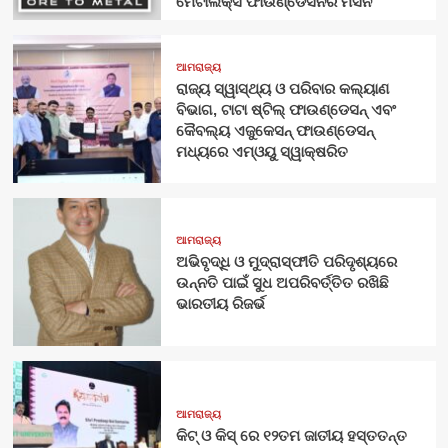
ମେଟାଲିକ୍ସ ଫାଉଣ୍ଡେସନର ମିସନ
ଆମରାଜ୍ୟ
ରାଜ୍ୟ ସ୍ୱାସ୍ଥ୍ୟ ଓ ପରିବାର କଲ୍ୟାଣ
ବିଭାଗ, ଟାଟା ଷ୍ଟିଲ୍ ଫାଉଣ୍ଡେସନ୍ ଏବଂ
କୈବଲ୍ୟ ଏଜୁକେସନ୍ ଫାଉଣ୍ଡେସନ୍
ମଧ୍ୟରେ ଏମ୍‌ଓୟୁ ସ୍ୱାକ୍ଷରିତ
ଆମରାଜ୍ୟ
ଅଭିବୃଦ୍ଧି ଓ ମୁଦ୍ରାସ୍ଫୀତି ପରିଦୃଶ୍ୟରେ
ଉନ୍ନତି ପାଇଁ ସୁଧ ଅପରିବର୍ତ୍ତିତ ରଖିଛି
ଭାରତୀୟ ରିଜର୍ଭ
ଆମରାଜ୍ୟ
କିଟ୍‍ ଓ କିସ୍‍ ରେ ୧୨ତମ ଜାତୀୟ ହସ୍ତତନ୍ତ