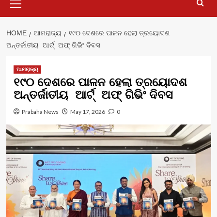
Menu
HOME
ଆମରାଜ୍ୟ
୧୯୦ ଦେଶରେ ପାଳନ ହେଲା ତ୍ରୟୋଦଶ
ଅନ୍ତର୍ଜାତୀୟ ଆର୍ଟ୍ ଅଫ୍ ଗିଭିଂ ଦିବସ
ଆମରାଜ୍ୟ
୧୯୦ ଦେଶରେ ପାଳନ ହେଲା ତ୍ରୟୋଦଶ
ଅନ୍ତର୍ଜାତୀୟ ଆର୍ଟ୍ ଅଫ୍ ଗିଭିଂ ଦିବସ
Prabaha News
May 17, 2026
0