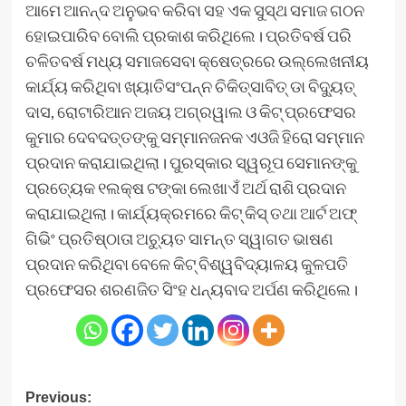
ଆମେ ଆନନ୍ଦ ଅନୁଭବ କରିବା ସହ ଏକ ସୁସ୍ଥ ସମାଜ ଗଠନ
ହୋଇପାରିବ ବୋଲି ପ୍ରକାଶ କରିଥିଲେ। ପ୍ରତିବର୍ଷ ପରି
ଚଳିତବର୍ଷ ମଧ୍ୟ ସମାଜସେବା କ୍ଷେତ୍ରରେ ଉଲ୍ଲେଖନୀୟ
କାର୍ଯ୍ୟ କରିଥିବା ଖ୍ୟାତିସଂପନ୍ନ ଚିକିତ୍ସାବିତ୍‍ ଡା ବିଦ୍ୟୁତ୍
ଦାସ, ରୋଟାରିଆନ ଅଜୟ ଅଗ୍ରୱାଲ ଓ କିଟ୍ ପ୍ରଫେସର
କୁମାର ଦେବଦତ୍ତଙ୍କୁ ସମ୍ମାନଜନକ ଏଓଜି ହିରୋ ସମ୍ମାନ
ପ୍ରଦାନ କରାଯାଇଥିଲା। ପୁରସ୍କାର ସ୍ୱରୂପ ସେମାନଙ୍କୁ
ପ୍ରତ୍ୟେକ ୧ଲକ୍ଷ ଟଙ୍କା ଲେଖାଏଁ ଅର୍ଥ ରାଶି ପ୍ରଦାନ
କରାଯାଇଥିଲା। କାର୍ଯ୍ୟକ୍ରମରେ କିଟ୍‍ କିସ୍‍ ତଥା ଆର୍ଟ ଅଫ୍‍
ଗିଭିଂ ପ୍ରତିଷ୍ଠାତା ଅଚ୍ୟୁତ ସାମନ୍ତ ସ୍ୱାଗତ ଭାଷଣ
ପ୍ରଦାନ କରିଥିବା ବେଳେ କିଟ୍‍ ବିଶ୍ୱବିଦ୍ୟାଳୟ କୁଳପତି
ପ୍ରଫେସର ଶରଣଜିତ ସିଂହ ଧନ୍ୟବାଦ ଅର୍ପଣ କରିଥିଲେ।
Post
Previous: