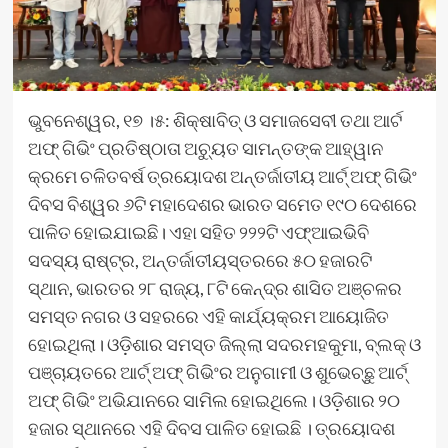
ଭୁବନେଶ୍ୱର, ୧୭ ।୫: ଶିକ୍ଷାବିତ୍ ଓ ସମାଜସେବୀ ତଥା ଆର୍ଟ
ଅଫ୍ ଗିଭିଂ ପ୍ରତିଷ୍ଠାତା ଅଚ୍ୟୁତ ସାମନ୍ତଙ୍କ ଆହ୍ୱାନ
କ୍ରମେ ଚଳିତବର୍ଷ ତ୍ରୟୋଦଶ ଅନ୍ତର୍ଜାତୀୟ ଆର୍ଟ୍ ଅଫ୍ ଗିଭିଂ
ଦିବସ ବିଶ୍ୱର ୬ଟି ମହାଦେଶର ଭାରତ ସମେତ ୧୯୦ ଦେଶରେ
ପାଳିତ ହୋଇଯାଇଛି। ଏହା ସହିତ ୨୨୨ଟି ଏଫ୍‌ଆଇଭିବି
ସଦସ୍ୟ ରାଷ୍ଟ୍ର, ଅନ୍ତର୍ଜାତୀୟସ୍ତରରେ ୫୦ ହଜାରଟି
ସ୍ଥାନ, ଭାରତର ୨୮ ରାଜ୍ୟ, ୮ଟି କେନ୍ଦ୍ର ଶାସିତ ଅଞ୍ଚଳର
ସମସ୍ତ ନଗର ଓ ସହରରେ ଏହି କାର୍ଯ୍ୟକ୍ରମ ଆୟୋଜିତ
ହୋଇଥିଲା। ଓଡ଼ିଶାର ସମସ୍ତ ଜିଲ୍ଲା ସଦରମହକୁମା, ବ୍ଲକ୍ ଓ
ପଞ୍ଚାୟତରେ ଆର୍ଟ୍ ଅଫ୍ ଗିଭିଂର ଅନୁଗାମୀ ଓ ଶୁଭେଚ୍ଛୁ ଆର୍ଟ୍
ଅଫ୍ ଗିଭିଂ ଅଭିଯାନରେ ସାମିଲ ହୋଇଥିଲେ। ଓଡ଼ିଶାର ୨୦
ହଜାର ସ୍ଥାନରେ ଏହି ଦିବସ ପାଳିତ ହୋଇଛି । ତ୍ରୟୋଦଶ