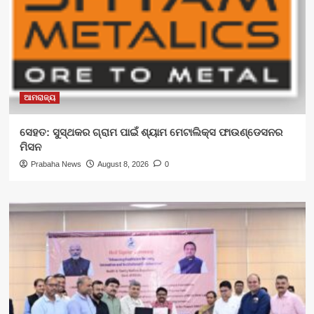
ଆମରାଜ୍ୟ
ସେହତ: ସୁସ୍ଥକର ଗ୍ରାମ ପାଇଁ ଶ୍ୟାମ ମେଟାଲିକ୍ସ ଫାଉଣ୍ଡେସନର
ମିସନ
Prabaha News
August 8, 2026
0