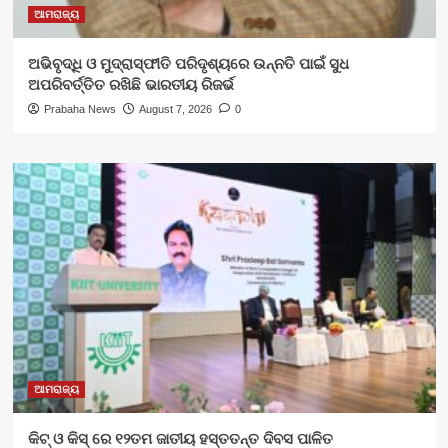
ଆମରାଜ୍ୟ
ଅଭିବୃଦ୍ଧି ଓ ମୁଦ୍ରାସ୍ଫୀତି ପରିଦୃଶ୍ୟରେ ଉନ୍ନତି ପାଇଁ ସୁଧ
ଅପରିବର୍ତ୍ତିତ ରଖିଛି ଭାରତୀୟ ରିଜର୍ଭ
Prabaha News
August 7, 2026
0
ଆମରାଜ୍ୟ
କିଟ୍‍ ଓ କିସ୍‍ ରେ ୧୨ତମ ଜାତୀୟ ହସ୍ତତନ୍ତ ଦିବସ ପାଳିତ