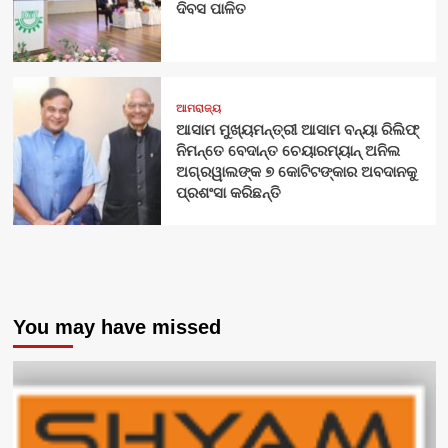
ଦିବସ ପାଳିତ
ଆମରାଜ୍ୟ
ଆସାମ ମୁଖ୍ୟମନ୍ତ୍ରୀ ଆସାମ ବନ୍ୟା ରିଲିଫ୍
ନିମନ୍ତେ ବେଦାନ୍ତ ଚେୟାରମ୍ୟାନ୍ ଅନିଲ
ଅଗ୍ରୱାଲଙ୍କ ୭ କୋଟିଟଙ୍କାର ଅବଦାନକୁ
ପ୍ରଶଂସା କରିଛନ୍ତି
You may have missed