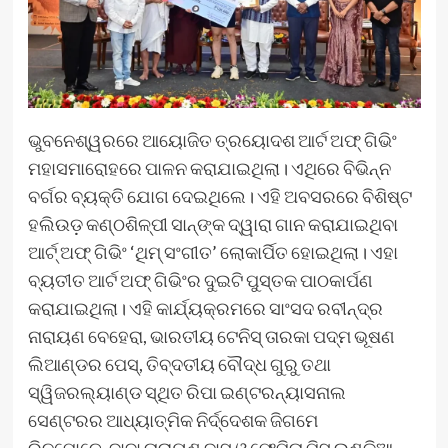
ଭୁବନେଶ୍ୱରରେ ଆୟୋଜିତ ତ୍ରୟୋଦଶ ଆର୍ଟ ଅଫ୍ ଗିଭିଂ
ମହାସମାରୋହରେ ପାଳନ କରାଯାଇଥିଲା। ଏଥିରେ ବିଭିନ୍ନ
ବର୍ଗର ବ୍ୟକ୍ତି ଯୋଗ ଦେଇଥିଲେ। ଏହି ଅବସରରେ ବିଶିଷ୍ଟ
ହଲିଉଡ଼ କଣ୍ଠଶିଳ୍ପୀ ସାନ୍‌ଙ୍କ ଦ୍ୱାରା ଗାନ କରାଯାଇଥିବା
ଆର୍ଟ୍ ଅଫ୍ ଗିଭିଂ ‘ଥିମ୍ ସଂଗୀତ’ ଲୋକାର୍ପିତ ହୋଇଥିଲା। ଏହା
ବ୍ୟତୀତ ଆର୍ଟ ଅଫ୍‍ ଗିଭିଂର ଦୁଇଟି ପୁସ୍ତକ ପାଠକାର୍ପଣ
କରାଯାଇଥିଲା। ଏହି କାର୍ଯ୍ୟକ୍ରମରେ ସାଂସଦ ରବୀନ୍ଦ୍ର
ନାରାୟଣ ବେହେରା, ଭାରତୀୟ ଟେନିସ୍ ତାରକା ପଦ୍ମ ଭୂଷଣ
ଲିଆଣ୍ଡର ପେସ୍‌, ତିବ୍ଦତୀୟ ବୌଦ୍ଧ ଗୁରୁ ତଥା
ସ୍ୱିଜରଲ୍ୟାଣ୍ଡ ସ୍ଥିତ ରିପା ଇଣ୍ଟରନ୍ୟାସନାଲ
ସେଣ୍ଟରର ଆଧ୍ୟାତ୍ମିକ ନିର୍ଦ୍ଦେଶକ ଜିଗମେ