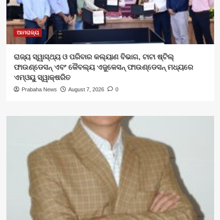
ଆମରାଜ୍ୟ
ରାଜ୍ୟ ସ୍ୱାସ୍ଥ୍ୟ ଓ ପରିବାର କଲ୍ୟାଣ ବିଭାଗ, ଟାଟା ଷ୍ଟିଲ୍
ଫାଉଣ୍ଡେସନ୍ ଏବଂ କୈବଲ୍ୟ ଏଜୁକେସନ୍ ଫାଉଣ୍ଡେସନ୍ ମଧ୍ୟରେ
ଏମ୍‌ଓୟୁ ସ୍ୱାକ୍ଷରିତ
Prabaha News
August 7, 2026
0