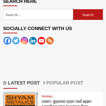
SEARCH HERE
Search
for:
SOCIALLY CONNECT WITH US
LATEST POST
POPULAR POST
ଆମରାଜ୍ୟ
ସେହତ: ସୁସ୍ଥକର ଗ୍ରାମ ପାଇଁ ଶ୍ୟାମ