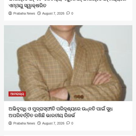
ଏମ୍‌ଓୟୁ ସ୍ୱାକ୍ଷରିତ
Prabaha News
August 7, 2026
0
ଆମରାଜ୍ୟ
ଅଭିବୃଦ୍ଧି ଓ ମୁଦ୍ରାସ୍ଫୀତି ପରିଦୃଶ୍ୟରେ ଉନ୍ନତି ପାଇଁ ସୁଧ
ଅପରିବର୍ତ୍ତିତ ରଖିଛି ଭାରତୀୟ ରିଜର୍ଭ
Prabaha News
August 7, 2026
0