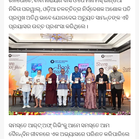
ରିନପୋଚେ, ବାବା ନାରାୟଣ ଦାସ ଓ ଫେମିନା ମିସ୍ ଇଣ୍ଡିଆ
ନିକିତା ପରୱାଲ୍‌, ଓଡ଼ିଆ ଚଳଚ୍ଚିତ୍ର ନିର୍ଦ୍ଦେଶକ ଅଶୋକ ପତି
ପ୍ରମୁଖ ଅତିଥି ଭାବେ ଯୋଗଦେଇ ଅଚ୍ୟୁତ ସାମନ୍ତଙ୍କ ଏହି
ପ୍ରୟାସର ଉଚ୍ଚ ପ୍ରଶଂସା କରିଥିଲେ।
ସମସ୍ତେ ଆର୍ଟ୍‍ ଅଫ୍‍ ଗିଭିଂକୁ ଆମେ ସମସ୍ତେ ଆମ
ଦୈନନ୍ଦିନ ଜୀବନରେ ଏକ ଅଭ୍ୟାସରେ ପରିଣତ କରିପାରିଲେ