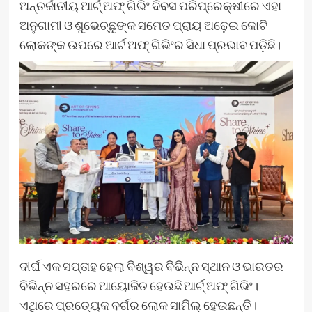
ଅନ୍ତର୍ଜାତୀୟ ଆର୍ଟ୍ ଅଫ୍ ଗିଭିଂ ଦିବସ ପରିପ୍ରେକ୍ଷୀରେ ଏହା
ଅନୁଗାମୀ ଓ ଶୁଭେଚ୍ଛୁଙ୍କ ସମେତ ପ୍ରାୟ ଅଢ଼େଇ କୋଟି
ଲୋକଙ୍କ ଉପରେ ଆର୍ଟ ଅଫ୍ ଗିଭିଂର ସିଧା ପ୍ରଭାବ ପଡ଼ିଛି।
ଦୀର୍ଘ ଏକ ସପ୍ତାହ ହେଲା ବିଶ୍ୱର ବିଭିନ୍ନ ସ୍ଥାନ ଓ ଭାରତର
ବିଭିନ୍ନ ସହରରେ ଆୟୋଜିତ ହେଉଛି ଆର୍ଟ୍ ଅଫ୍ ଗିଭିଂ।
ଏଥିରେ ପ୍ରତ୍ୟେକ ବର୍ଗର ଲୋକ ସାମିଲ୍ ହେଉଛନ୍ତି।