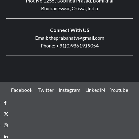
Plot No 1255, Gobinda Prasad, Bomikhal
Bhubaneswar, Orissa, India
Connect With US
Email: theprabahatv@gmail.com
Phone: +91(0)9861919054
Facebook
Twitter
Instagram
LinkedIN
Youtube
Facebook
Twitter
Instagram
LinkedIN