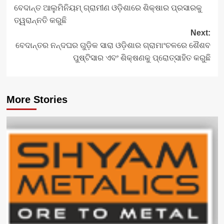
ବେଦାନ୍ତ ଆଲୁମିନିୟମ୍ ଗ୍ରାମୀଣ ଓଡ଼ିଶାରେ ଶିକ୍ଷାର ପ୍ରସାରକୁ
navigation
ତ୍ୱରାନ୍ନତି କରୁଛି
Next:
ବେଦାନ୍ତର ନନ୍ଦଘର ଗୁଡ଼ିକ ସାରା ଓଡ଼ିଶାର ଗ୍ରାମାଂଚଳରେ ଶୈଶବ
ପୁଷ୍ଟିସାର ଏବଂ ଶିକ୍ଷଣକୁ ପ୍ରୋତ୍ସାହିତ କରୁଛି
More Stories