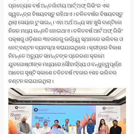
ପ୍ରତ୍ୟେକ ବର୍ଷ ଅନ୍ତର୍ଜାତୀୟ ଆର୍ଟ୍ ଅଫ୍ ଗିଭିଂର ଏକ
ସ୍ୱତନ୍ତ୍ର ବିଷୟବସ୍ତୁ ରହିଥାଏ। ଚଳିତବର୍ଷର ବିଷୟବସ୍ତୁ
ଥିଲା ସେୟାର ଟୁ ସାଇନ୍। ଏହା ଅର୍ଥ ଅନ୍ୟ ସହ ଖୁସି ବାଣ୍ଟିଲେ
ନିଜର ମଧ୍ୟ ଉନ୍ନତି ହୋଇଥାଏ। ଚଳିତବର୍ଷ ଆର୍ଟ ଅଫ୍ ଗିଭିଂ
ପକ୍ଷରୁ ଓଡ଼ିଶାର ୩ହଜାରରୁ ଊର୍ଦ୍ଧ୍ୱ ସ୍ଥାନରେ ଭଲିବଲ ଓ
ନେଟ୍ ବଣ୍ଟନ ବ୍ୟବସ୍ଥା କରାଯାଇଥିଲେ। କ୍ରୀଡ଼ାର ବିକାଶ
ନିମନ୍ତେ ଅଚ୍ୟୁତ ସାମନ୍ତଙ୍କ ପ୍ରେରଣା କ୍ରମେ
ଯୁବଗୋଷ୍ଠୀଙ୍କ ମଧ୍ୟରେ ସୌହାର୍ଦ୍ଦ୍ୟ ଓ ବନ୍ଧୁତ୍ୱପୂର୍ଣ୍ଣ
ଆବେଗ ସୃଷ୍ଟି ସକାଶେ ଚଳିତବର୍ଷ ୯ହଜାର ୧ଶହ ଭଲିବଲ
ବଣ୍ଟନ କରାଯାଇଥିଲା।