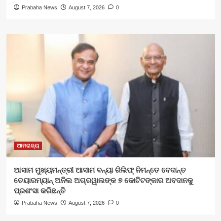
Prabaha News
August 7, 2026
0
ଆମରାଜ୍ୟ
ଆସାମ ମୁଖ୍ୟମନ୍ତ୍ରୀ ଆସାମ ବନ୍ୟା ରିଲିଫ୍ ନିମନ୍ତେ ବେଦାନ୍ତ
ଚେୟାରମ୍ୟାନ୍ ଅନିଲ ଅଗ୍ରୱାଲଙ୍କ ୭ କୋଟିଟଙ୍କାର ଅବଦାନକୁ
ପ୍ରଶଂସା କରିଛନ୍ତି
Prabaha News
August 7, 2026
0