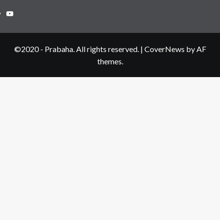
Youtube
©2020 - Prabaha. All rights reserved.
|
CoverNews
by AF
themes.