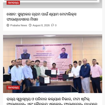
ଆମରାଜ୍ୟ
ସେହତ: ସୁସ୍ଥକର ଗ୍ରାମ ପାଇଁ ଶ୍ୟାମ ମେଟାଲିକ୍ସ
ଫାଉଣ୍ଡେସନର ମିସନ
Prabaha News
August 8, 2026
0
ଆମରାଜ୍ୟ
ରାଜ୍ୟ ସ୍ୱାସ୍ଥ୍ୟ ଓ ପରିବାର କଲ୍ୟାଣ ବିଭାଗ, ଟାଟା ଷ୍ଟିଲ୍
ଫାଉଣ୍ଡେସନ୍ ଏବଂ କୈବଲ୍ୟ ଏଜୁକେସନ୍ ଫାଉଣ୍ଡେସନ୍ ମଧ୍ୟରେ