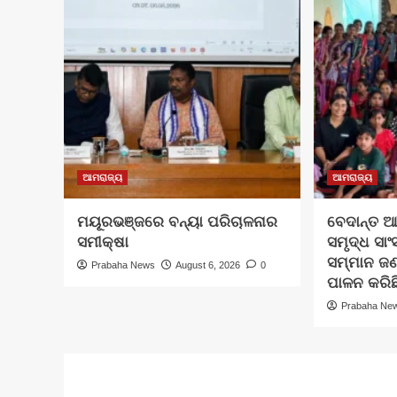
ଆମରାଜ୍ୟ
ଆମରାଜ୍ୟ
ମୟୂରଭଞ୍ଜରେ ବନ୍ୟା ପରିଚାଳନାର
ବେଦାନ୍ତ ଆ
ସମୀକ୍ଷା
ସମୃଦ୍ଧ ସାଂ
ସମ୍ମାନ ଜ
Prabaha News
August 6, 2026
0
ପାଳନ କରିଛ
Prabaha Ne