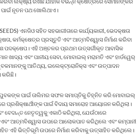
 କରିବା ଲକ୍ଷ୍ୟ ରଖିଛି ଯାହାକି ବିଭିନ୍ନ କ୍ଷେତ୍ରରେ ସେମାନଙ୍କର
ିକା ପାଇଁ ନୂତନ ପଥ ଖୋଲିଥାଏ।
(SEEDS) ଏନଜିଓ ସହିତ ସହଭାଗୀତାରେ କାର୍ଯ୍ୟକାରୀ, ଭେଦକ୍ଷତା
, କର୍ମକ୍ଷେତ୍ର ପ୍ରସ୍ତୁତି ଏବଂ ଆତ୍ମବିଶ୍ୱାସ ନିର୍ମାଣ କରିବା
କାଶ ପଦକ୍ଷେପ। ଏହି ଅଞ୍ଚଳର ପ୍ରଥମ ଉତ୍ସର୍ଗୀକୃତ ଆବାସିକ
ମାନ ଖାଦ୍ୟ ଏବଂ ପାନୀୟ ସେବା, ମୋବାଇଲ୍ ମରାମତି ଏବଂ ହାର୍ଡୱେର୍
ା ଯୁବକମାନଙ୍କୁ ଆତିଥ୍ୟ, ଇଲେକ୍ଟ୍ରୋନିକ୍ସ ଏବଂ ଉତ୍ପାଦନ
 କରିଛି।
ଯୁବକଙ୍କ ପାଇଁ ତାଲିମର ସଫଳ ସମାପ୍ତିକୁ ଚିହ୍ନିତ କରି ମୋବାଇଲ୍
୍ରେ ପ୍ରଶିକ୍ଷାର୍ଥୀଙ୍କ ପାଇଁ ବିଦାୟ ସମାରୋହ ଆୟୋଜନ କରିଥିଲା।
ଂ ବେଦାନ୍ତ ନେତୃତ୍ୱକୁ ଏକାଠି କରିଥିଲା, ଯେଉଁଠାରେ
 ଏବଂ ଆତ୍ମବିଶ୍ୱାସ ଉପରେ ଆଲୋକପାତ କରିଥିଲେ ଏବଂ କମ୍ପାନୀ
ତ ଏହି ଭିତ୍ତିଭୂମି ଉପରେ ନିର୍ମାଣ କରିବାକୁ ଉତ୍ସାହିତ କରିଥିଲେ।