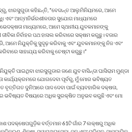
ରୁ, ଝାରସୁଗୁଡା କହିଛନ୍ତି, “ବେଦାନ୍ତ ଆଲୁମିନିୟମରେ, ଆମେ
ିବୃଦ୍ଧି ଏବଂ ଆତ୍ମନିର୍ଭରଶୀଳତାର ସୁଯୋଗ ମାଧ୍ୟମରେ
। ଭେଦକ୍ଷତା ମାଧ୍ୟମରେ, ଆମେ ସ୍ଥାନୀୟ ଯୁବକମାନଙ୍କୁ
 ଜୀବିକା ନିର୍ବାହର ପଥ ହାସଲ କରିବାରେ ସକ୍ଷମ କରୁଛୁ। ବଜାର
ଆମେ ନିଯୁକ୍ତିକୁ ସୁଦୃଢ଼ କରିବାକୁ ଏବଂ ଯୁବକମାନଙ୍କୁ ନିଜ ଏବଂ
ିବାରେ ସାହାଯ୍ୟ କରିବାକୁ ଚେଷ୍ଟା କରୁଛୁ।”
ଯୁକ୍ତି ପାଇଥିବା ଝାରସୁଗୁଡାର ଜଣେ ଯୁବ ବାସିନ୍ଦା ଘାସିରାମ ମୁଣ୍ଡା
ଷତା କାର୍ଯ୍ୟକ୍ରମରେ ଯୋଗଦେବା ପୂର୍ବରୁ, ମୁଁ ମୋର ଭବିଷ୍ୟତ
 ବୃତ୍ତିଗତ ଦୁନିଆରେ ପାଦ ଦେବା ପାଇଁ ବ୍ୟବହାରିକ ଦକ୍ଷତା,
 ମୋର ଭବିଷ୍ୟତ ବିଷୟରେ ଅଧିକ ସୁରକ୍ଷିତ ଅନୁଭବ କରୁଛି ଏବଂ ମୋ
ଶ ପଦକ୍ଷେପଗୁଡ଼ିକ ବର୍ତ୍ତମାନ 61ଟି ଗାଁର 7 ଲକ୍ଷରୁ ଅଧିକ
ଶକ୍ତିକରଣ, ଶିକ୍ଷା, ସ୍ୱାସ୍ଥ୍ୟସେବା, ଜଳ ଏବଂ ପରିମଳ, ସାମୁଦାୟିକ