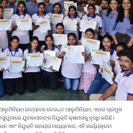
ତ ଆଲୁମିନିୟମ ଉତ୍ପାଦକ ବେଦାନ୍ତ ଆଲୁମିନିୟମ, ଏହାର ପ୍ରମୁଖ
ୁଡାରେ ଯୁବକମାନଙ୍କ ନିଯୁକ୍ତି କ୍ଷମତାକୁ ବୃଦ୍ଧି କରିଛି।
ନ ଏବଂ ନିଯୁକ୍ତି ସହାୟତା ମାଧ୍ୟମରେ, ଏହି କାର୍ଯ୍ୟକ୍ରମ