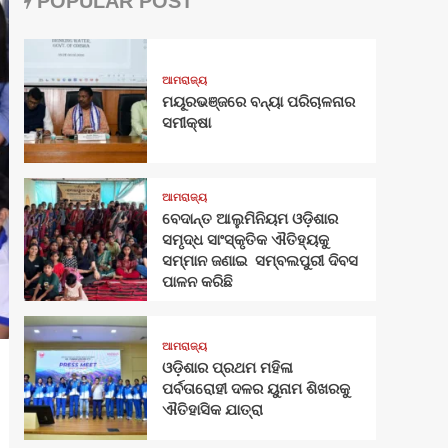
POPULAR POST
ଆମରାଜ୍ୟ
ମୟୂରଭଞ୍ଜରେ ବନ୍ୟା ପରିଚାଳନାର
ସମୀକ୍ଷା
ଆମରାଜ୍ୟ
ବେଦାନ୍ତ ଆଲୁମିନିୟମ ଓଡ଼ିଶାର
ସମୃଦ୍ଧ ସାଂସ୍କୃତିକ ଐତିହ୍ୟକୁ
ସମ୍ମାନ ଜଣାଇ ସମ୍ବଲପୁରୀ ଦିବସ
ପାଳନ କରିଛି
ଆମରାଜ୍ୟ
ଓଡ଼ିଶାର ପ୍ରଥମ ମହିଳା
ପର୍ବତାରୋହୀ ଦଳର ୟୁନାମ ଶିଖରକୁ
ଐତିହାସିକ ଯାତ୍ରା