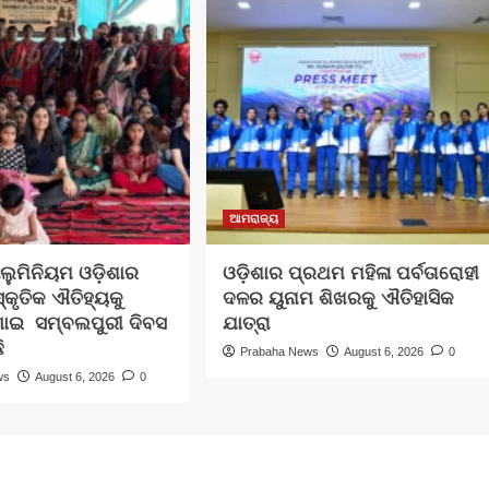
ଆମରାଜ୍ୟ
ଲୁମିନିୟମ ଓଡ଼ିଶାର
ଓଡ଼ିଶାର ପ୍ରଥମ ମହିଳା ପର୍ବତାରୋହୀ
ସ୍କୃତିକ ଐତିହ୍ୟକୁ
ଦଳର ୟୁନାମ ଶିଖରକୁ ଐତିହାସିକ
ଣାଇ ସମ୍ବଲପୁରୀ ଦିବସ
ଯାତ୍ରା
ି
Prabaha News
August 6, 2026
0
ws
August 6, 2026
0