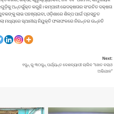
୍ରଗୁଡ଼ିକୁ ଅନ୍ତର୍ଭୁକ୍ତ କରୁଛି। କମ୍ପାନୀ ଭେଦକ୍ଷତାର ସଂରଚିତ ଦକ୍ଷତା
ଯୁବକଙ୍କୁ ଲାଭ ପହଞ୍ଚାଇବା, ଓଡ଼ିଶାରେ ଶିଳ୍ପ ପାଇଁ ପ୍ରସ୍ତୁତ
୍ଲା ମଧ୍ୟରେ ସ୍ଥାନୀୟ ନିଯୁକ୍ତି ଫଳାଫଳରେ ନିରନ୍ତର ଉନ୍ନତି
Next:
୧ଜୁନ୍‌ ରୁ ୩୦ଜୁନ୍‌ ପର୍ଯ୍ୟନ୍ତ ଦେଶବ୍ୟାପୀ ଚାଲିବ “ଖେତ ବଚାଓ
ଅଭିଯାନ”