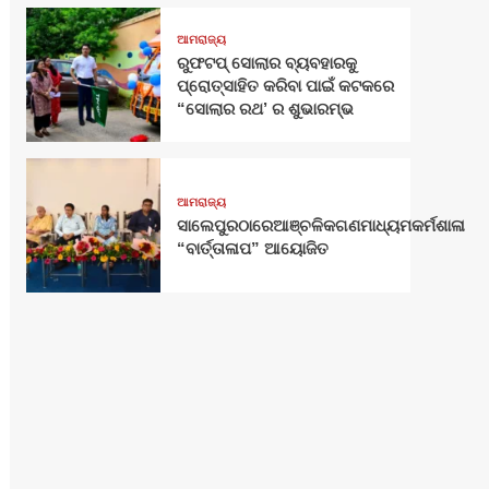
ଆମରାଜ୍ୟ
ରୁଫଟପ୍ ସୋଲାର ବ୍ୟବହାରକୁ
ପ୍ରୋତ୍ସାହିତ କରିବା ପାଇଁ କଟକରେ
“ସୋଲାର ରଥ’ ର ଶୁଭାରମ୍ଭ
ଆମରାଜ୍ୟ
ସାଲେପୁରଠାରେଆଞ୍ଚଳିକଗଣମାଧ୍ୟମକର୍ମଶାଳା
“ବାର୍ତ୍ତାଳାପ” ଆୟୋଜିତ