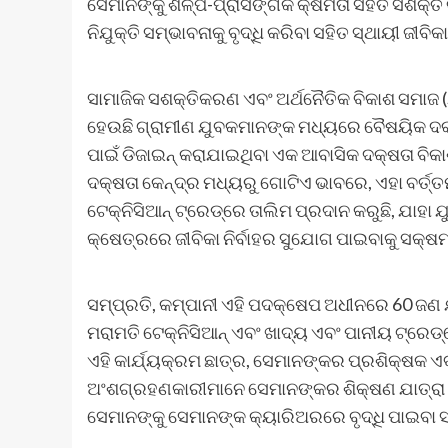
ସେମାନଙ୍କୁ ଶିଳ୍ପ-ପ୍ରାସଙ୍ଗିକ କ୍ଷମତା ସହିତ ସଶକ୍ତ
ନିଯୁକ୍ତି ସମ୍ଭାବନାକୁ ବୃଦ୍ଧି କରିବା ସହିତ ସ୍ଥାୟୀ ଜୀବ
ସାମାଜିକ ସଶକ୍ତିକରଣ ଏବଂ ଅର୍ଥନୈତିକ ବିକାଶ ସମାଜ 
ହେଉଛି ଗ୍ରାମୀଣ ଯୁବକମାନଙ୍କ ମଧ୍ୟରେ ବୈଷୟିକ ଦକ୍ଷତା
ପାଇଁ ଡିଜାଇନ୍ କରାଯାଇଥିବା ଏକ ଆବାସିକ ଦକ୍ଷତା ବି
ଦକ୍ଷତା କେନ୍ଦ୍ର ମଧ୍ୟରୁ ଗୋଟିଏ ଭାବରେ, ଏହା ବର୍ତ୍ତ
ଟେକ୍ନିସିଆନ୍ ଟ୍ରେଡ୍ରେ ତାଲିମ ପ୍ରଦାନ କରୁଛି, ଯାହ
କ୍ଷେତ୍ରରେ ଜୀବିକା ନିର୍ବାହର ସୁଯୋଗ ପାଇବାକୁ ସକ୍ଷମ
ସମ୍ପ୍ରତି, କମ୍ପାନୀ ଏହି ପଦକ୍ଷେପ ଅଧୀନରେ 60 ଜଣ 
ମରାମତି ଟେକ୍ନିସିଆନ୍ ଏବଂ ଖାଦ୍ୟ ଏବଂ ପାନୀୟ ଟ୍ରେଡ
ଏହି କାର୍ଯ୍ୟକ୍ରମ ଛାତ୍ର, ସେମାନଙ୍କର ପ୍ରଶିକ୍ଷକ ଏବ
ଅଂଶଗ୍ରହଣକାରୀମାନେ ସେମାନଙ୍କର ଶିକ୍ଷଣ ଯାତ୍ରା
ସେମାନଙ୍କୁ ସେମାନଙ୍କ କ୍ୟାରିଅରରେ ବୃଦ୍ଧି ପାଇବା ସହି