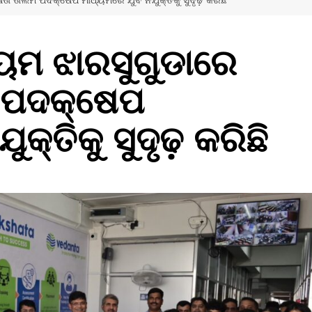
 ତାଲିମ ପଦକ୍ଷେପ ମାଧ୍ୟମରେ ଯୁବ ନିଯୁକ୍ତିକୁ ସୁଦୃଢ଼ କରିଛି
ିୟମ ଝାରସୁଗୁଡାରେ
ମ ପଦକ୍ଷେପ
କ୍ତିକୁ ସୁଦୃଢ଼ କରିଛି