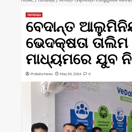
HOME
ଆମରାଜ୍ୟ
ବେଦାନ୍ତ ଆଲୁମିନିୟମ ଝାରସୁଗୁଡାରେ ଭେଦକ୍ଷତା
ଆମରାଜ୍ୟ
ବେଦାନ୍ତ ଆଲୁମିନ
ଭେଦକ୍ଷତା ତାଲି
ମାଧ୍ୟମରେ ଯୁବ ନିଯୁ
Prabaha News
May 30, 2026
0