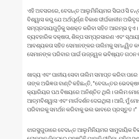
ଏହି ଅବସରରେ, ବେଦାନ୍ତ ଆଲୁମିନିୟମର ସିଇଓ ସି ଚନ୍ଦ୍
ବିଶ୍ୱାସ କରୁ ଯେ ଅର୍ଥପୂର୍ଣ୍ଣ ବିକାଶ ଦୀର୍ଘକାଳୀନ ଅଭ
ସମ୍ପ୍ରଦାୟଗୁଡ଼ିକୁ ସଶକ୍ତ କରିବା ସହିତ ଆରମ୍ଭ ହୁଏ
ବ୍ୟବହାରିକ ଦକ୍ଷତା, ଶିଳ୍ପ ସମ୍ପ୍ରସାରଣ ଏବଂ ସ୍ଥାୟୀ
ଆବଶ୍ୟକତା ସହିତ ସେମାନଙ୍କର ତାଲିମକୁ ସମନ୍ୱିତ କରି, 
ସେମାନଙ୍କ ପରିବାର ପାଇଁ ଉଜ୍ଜ୍ୱଳ ଭବିଷ୍ୟତ ଗଠନ କର
ଖାଦ୍ୟ ଏବଂ ପାନୀୟ ସେବା ତାଲିମ ସମାପ୍ତ କରିବା ପରେ ନି
ତାଙ୍କ ଅଭିଜ୍ଞତା ବାଣ୍ଟି କହିଛନ୍ତି, “ବେଦାନ୍ତର ଭେଦକ୍
କ୍ୟାରିୟର ପଥ ବିଷୟରେ ଅନିଶ୍ଚିତ ଥିଲି। ତାଲିମ ମୋତେ
ଆତ୍ମବିଶ୍ୱାସ ଏବଂ ମାର୍ଗଦର୍ଶନ ଦେଇଥିଲା। ଆଜି, ମୁଁ
ପରିବାରକୁ ସମର୍ଥନ କରିବାକୁ ଭଲ ଭାବରେ ପ୍ରସ୍ତୁତ।”
ଝାରସୁଗୁଡାରେ ବେଦାନ୍ତ ଆଲୁମିନିୟମର ସାମୁଦାୟିକ ବିକା
ଲୋକଙ୍କ ନିକଟରେ ପହଞ୍ଚିଛି ଯାହାକି ଜୀବିକା, ମହିଳା ସ