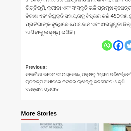
ଭିତ୍ତିଭୂମି, କ୍ରୀଡା ଏବଂ ସଂସ୍କୃତି ଭଳି ପ୍ରମୁଖ କ୍ଷେତ
ବିକାଶ ଏବଂ ନିଯୁକ୍ତି ସହାୟତାକୁ ବିସ୍ତାର କରି 450 ଜଣ 
ପ୍ରତିଭାଙ୍କ ବୃଦ୍ଧିରେ ଯୋଗଦାନ ଏବଂ ଝାରସୁଗୁଡା ଜିଲ
ଆଣିବାକୁ ଲକ୍ଷ୍ୟ ରଖିଛି।
Post
Previous:
ଡାଲମିଆ ଭାରତ ଫାଉଣ୍ଡେସନ୍‌ ପକ୍ଷରୁ ‘ଗ୍ରାମ ପରିବର୍ତ୍ତନ’
navigation
ପ୍ରକଳ୍ପ ଅଧୀନରେ କଟକର ଚାଷୀଙ୍କୁ ଜଳସେଚନ ଓ କୃଷି
ସରଞ୍ଜାମ ପ୍ରଦାନ
More Stories