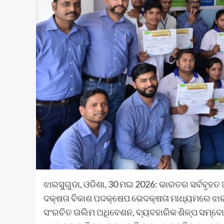
ଝାରସୁଗୁଡା, ଓଡିଶା, 30 ମଇ 2026: ଭାରତର ସର୍ବବୃହ
ଦକ୍ଷତା ବିକାଶ ପଦକ୍ଷେପ ଭେଦକ୍ଷତା ମାଧ୍ୟମରେ ଝାରସୁଗ
ସଂରଚିତ ତାଲିମ ଅଧିବେଶନ, ବ୍ୟବହାରିକ ଶିଳ୍ପ ସମ୍ବୋଧ