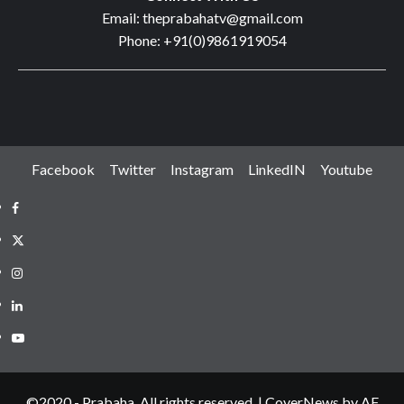
Email: theprabahatv@gmail.com
Phone: +91(0)9861919054
Facebook
Twitter
Instagram
LinkedIN
Youtube
Facebook
Twitter
Instagram
LinkedIN
Youtube
©2020 - Prabaha. All rights reserved.
|
CoverNews
by AF