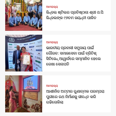
ଆମରାଜ୍ୟ
ଜିନ୍ଦଲ ଷ୍ଟିଲର ପ୍ରତିଷ୍ଠାତା ଶ୍ରୀ ଓ.ପି
ଜିନ୍ଦଲଙ୍କ ୯୬ତମ ଜୟନ୍ତୀ ପାଳିତ
ଆମରାଜ୍ୟ
ଭାରତୀୟ ପ୍ରବାସୀ ସମୁଦାୟ ପାଇଁ
ଗୌରବ: ସମାଜସେବା ପାଇଁ ବ୍ରିଟିଶ୍
ସିଟିଜେନ୍ ଆୱାର୍ଡରେ ସମ୍ମାନିତ ହେଲେ
ରେଖା ସେନାପତି
ଆମରାଜ୍ୟ
ଆଶୀର୍ବାଦ ଅଟ୍ଟାର ଗୁଣାତ୍ମକ ପରମ୍ପରା
ପୁରୀରେ ରଥ ନିର୍ମାଣକୁ ଜୀବନ୍ତ କରି
ଗଢିତୋଳିଲା