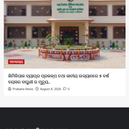
ଆମରାଜ୍ୟ
ଶିମିଳିପାଳ ବ୍ୟାଘ୍ର ପ୍ରକଳ୍ପ ତଥା ଜାତୀୟ ଉଦ୍ୟାନରେ ୫ ବର୍ଷ
ବୟସର ବାଘୁଣୀ ର ମୃତ୍ୟୁ..
Prabaha News
August 8, 2026
0