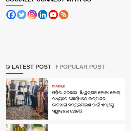
LATEST POST
POPULAR POST
ଆମରାଜ୍ୟ
ଓଡ଼ିଶା ସରକାର- ହିନ୍ଦୁସ୍ତାନ କୋକା-କୋଲା
ମଧ୍ୟରେ ଖୋର୍ଦ୍ଧାରେ ଉତ୍ପାଦନ
କାରଖାନା ସମ୍ପ୍ରସାରଣ ପାଇଁ ଏମ୍‌ଓୟୁ
ସ୍ୱାକ୍ଷର ହୋଇଛି