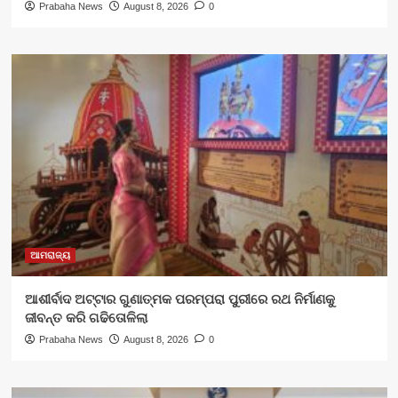
Prabaha News
August 8, 2026
0
ଆମରାଜ୍ୟ
ଆଶୀର୍ବାଦ ଅଟ୍ଟାର ଗୁଣାତ୍ମକ ପରମ୍ପରା ପୁରୀରେ ରଥ ନିର୍ମାଣକୁ
ଜୀବନ୍ତ କରି ଗଢିତୋଳିଲା
Prabaha News
August 8, 2026
0