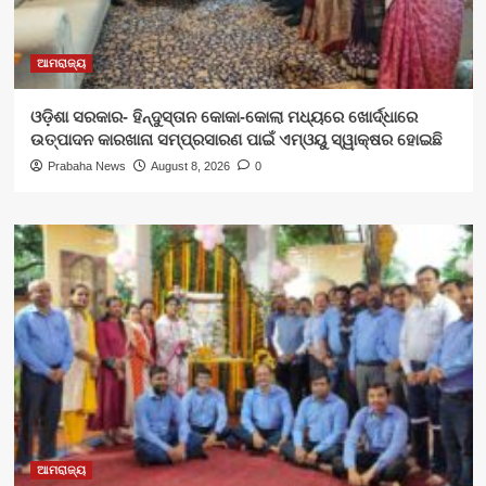
ଆମରାଜ୍ୟ
ଓଡ଼ିଶା ସରକାର- ହିନ୍ଦୁସ୍ତାନ କୋକା-କୋଲା ମଧ୍ୟରେ ଖୋର୍ଦ୍ଧାରେ
ଉତ୍ପାଦନ କାରଖାନା ସମ୍ପ୍ରସାରଣ ପାଇଁ ଏମ୍‌ଓୟୁ ସ୍ୱାକ୍ଷର ହୋଇଛି
Prabaha News
August 8, 2026
0
ଆମରାଜ୍ୟ