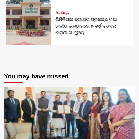
ଆମରାଜ୍ୟ
ଶିମିଳିପାଳ ବ୍ୟାଘ୍ର ପ୍ରକଳ୍ପ ତଥା
ଜାତୀୟ ଉଦ୍ୟାନରେ ୫ ବର୍ଷ ବୟସର
ବାଘୁଣୀ ର ମୃତ୍ୟୁ..
You may have missed