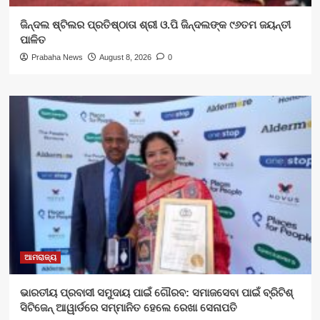
ଜିନ୍ଦଲ ଷ୍ଟିଲର ପ୍ରତିଷ୍ଠାତା ଶ୍ରୀ ଓ.ପି ଜିନ୍ଦଲଙ୍କ ୯୬ତମ ଜୟନ୍ତୀ
ପାଳିତ
Prabaha News
August 8, 2026
0
ଆମରାଜ୍ୟ
ଭାରତୀୟ ପ୍ରବାସୀ ସମୁଦାୟ ପାଇଁ ଗୌରବ: ସମାଜସେବା ପାଇଁ ବ୍ରିଟିଶ୍
ସିଟିଜେନ୍ ଆୱାର୍ଡରେ ସମ୍ମାନିତ ହେଲେ ରେଖା ସେନାପତି